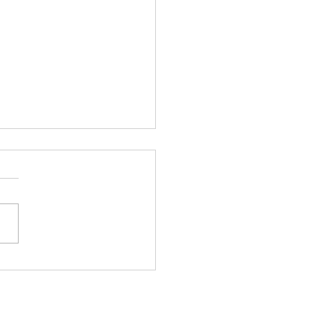
 먹튀확정》 토토사이트
렌 《JUL》 먹튀사이트
jul.com》