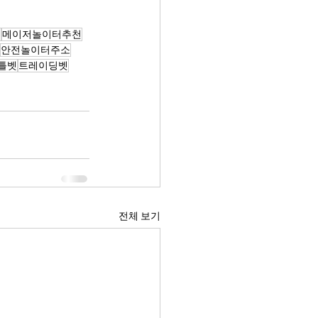
위
메이저놀이터추천
안전놀이터주소
틀벳
트레이딩벳
전체 보기