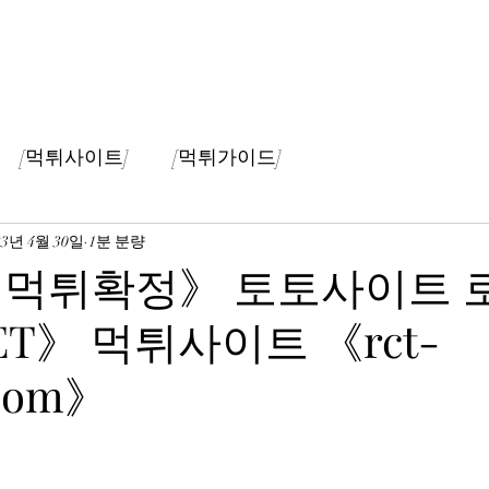
토토사이트추천
안전한 보증업체
먹튀
[먹튀사이트]
[먹튀가이드]
23년 4월 30일
1분 분량
 먹튀확정》 토토사이트 
ET》 먹튀사이트 《rct-
.com》