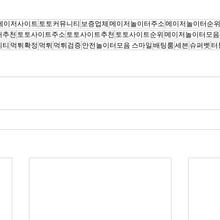
》
메이저사이트
토토커뮤니티
보증업체
메이저놀이터주소
메이저놀이터순
터추천
토토사이트주소
토토사이트추천
토토사이트순위
메이저놀이터모음
니티
먹튀확정
먹튀
먹튀검증
안전놀이터모음 스마일
배팅룸
세븐
슈퍼벳
터