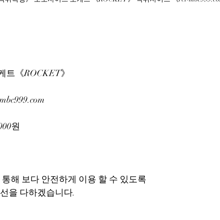
로케트《ROCKET》
bc999.com
000원
통해 보다 안전하게 이용 할 수 있도록 
선을 다하겠습니다.