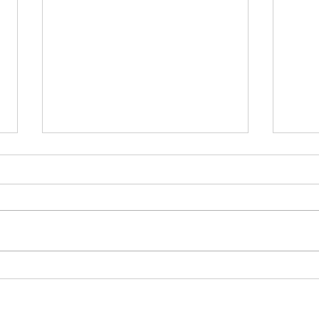
《클라우스 먹튀확정》 토토
《줄
사이트 맥라렌 《KLAUS》 먹
맥라
튀사이트 《y3kda.com》
《79