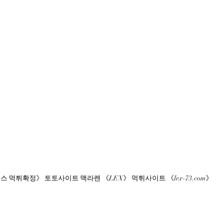
스 먹튀확정》 토토사이트 맥라렌 《LEX》 먹튀사이트 《lex-73.com》