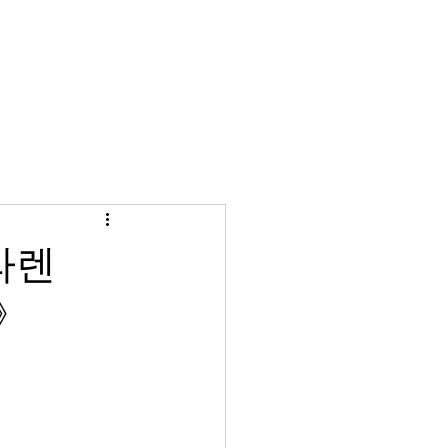
가이드
라렌
m》