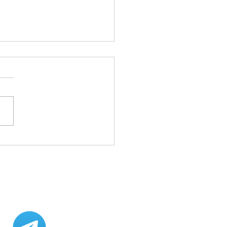
 먹튀확정》 토토사이트
렌 《JUL》 먹튀사이트
jul.com》