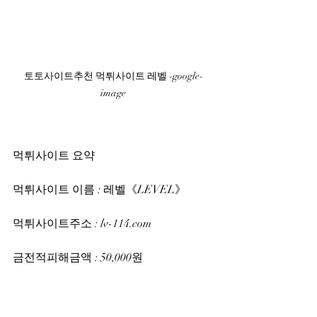
토토사이트추천 먹튀사이트 레벨 -google-
image
먹튀사이트 요약
먹튀사이트 이름 : 레벨《LEVEL》
먹튀사이트주소 : lv-114.com
금전적피해금액 : 50,000원