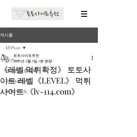
게시물
All Posts
토토사이트추천
All Posts
2023년 4월 9일
1분 분량
《레벨 먹튀확정》 토토사
[안전한 보증업체]
이트 레벨《LEVEL》 먹튀
[먹튀사이트]
사이트 《lv-114.com》
[먹튀가이드]