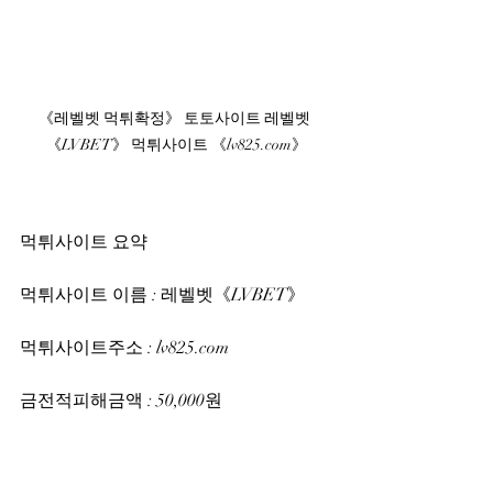
《레벨벳 먹튀확정》 토토사이트 레벨벳 
《LVBET》 먹튀사이트 《lv825.com》
먹튀사이트 요약
먹튀사이트 이름 : 레벨벳《LVBET》
먹튀사이트주소 : lv825.com
금전적피해금액 : 50,000원