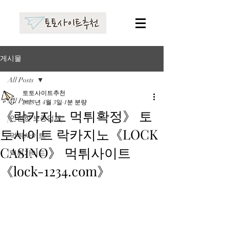
게시물
All Posts
토토사이트추천
All Posts
2023년 4월 3일
1분 분량
《락카지노 먹튀확정》 토
[안전한 보증업체]
토사이트 락카지노《LOCK
[먹튀사이트]
CASINO》 먹튀사이트
[먹튀가이드]
《lock-1234.com》