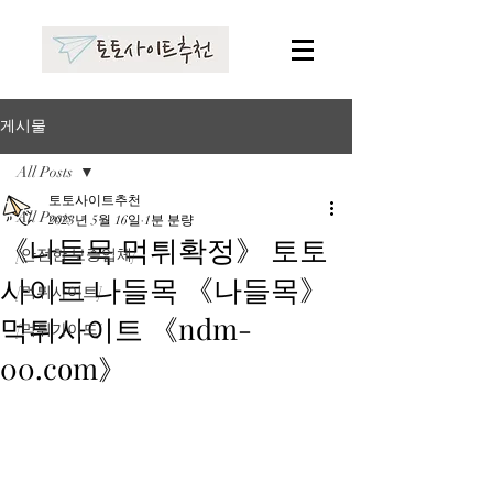
게시물
All Posts
토토사이트추천
All Posts
2023년 5월 16일
1분 분량
《나들목 먹튀확정》 토토
[안전한 보증업체]
사이트 나들목 《나들목》
[먹튀사이트]
먹튀사이트 《ndm-
[먹튀가이드]
00.com》