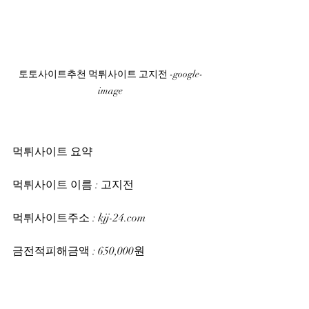
토토사이트추천 먹튀사이트 고지전 -google-
image
먹튀사이트 요약
먹튀사이트 이름 : 고지전
먹튀사이트주소 : kjj-24.com
금전적피해금액 : 650,000원