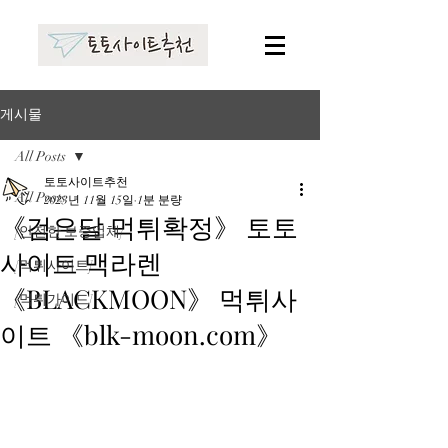
게시물
All Posts
토토사이트추천
All Posts
2023년 11월 15일
1분 분량
《검은달 먹튀확정》 토토
[안전한 보증업체]
사이트 맥라렌
[먹튀사이트]
《BLACKMOON》 먹튀사
[먹튀가이드]
이트 《blk-moon.com》