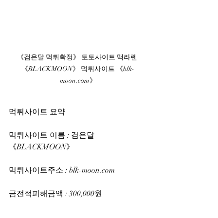
《검은달 먹튀확정》 토토사이트 맥라렌 
《BLACKMOON》 먹튀사이트 《blk-
moon.com》
먹튀사이트 요약
먹튀사이트 이름 : 검은달 
《BLACKMOON》
먹튀사이트주소 : blk-moon.com
금전적피해금액 : 300,000원