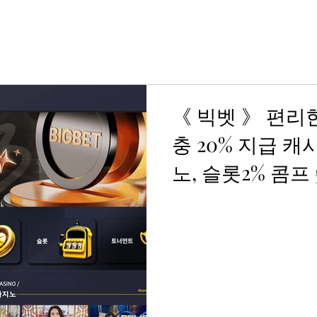
토토사이트추천
안전한 보증업체
먹튀
《 빅벳 》 편리
충 20% 지급 
노, 슬롯2% 콤프