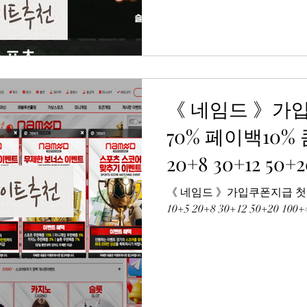
《 네임드 》가입쿠폰지급 첫충
70% 페이백10% 콤
20+8 30+12 50+
《 네임드 》가입쿠폰지급 첫충40% 페이백10% 콤프4% 3+3
10+5 20+8 30+12 50+20 100+