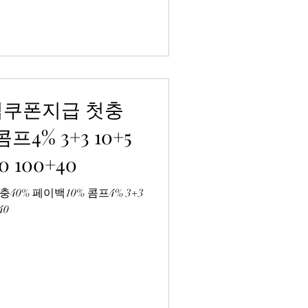
프4% 3+3 10+5
20 100+40
40