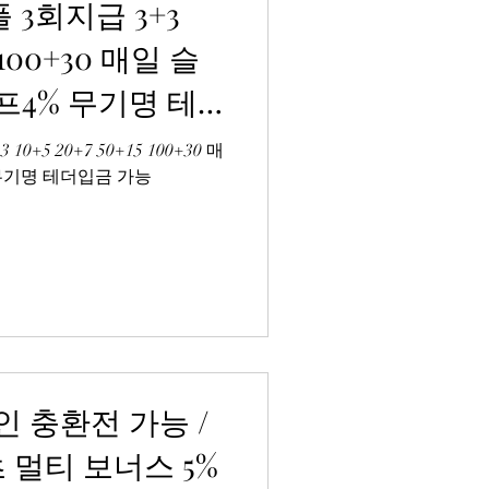
 3회지급 3+3
5 100+30 매일 슬
콤프4% 무기명 테더
+5 20+7 50+15 100+30 매
 무기명 테더입금 가능
인 충환전 가능 /
 멀티 보너스 5%