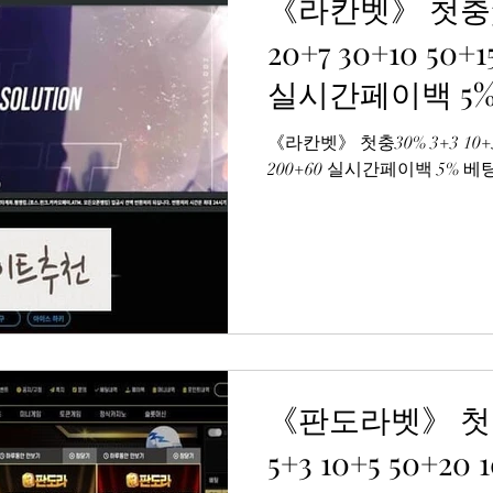
《라칸벳》 첫충30%
20+7 30+10 50+1
실시간페이백 5
(무료체험1만)
《라칸벳》 첫충30% 3+3 10+5 2
200+60 실시간페이백 5% 
《판도라벳》 첫충
5+3 10+5 50+20 