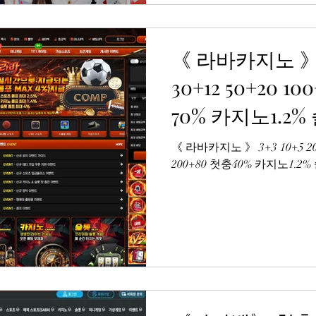
《 라바카지노 》 3+
30+12 50+20 1
70% 카지노1.2
백10%
《 라바카지노 》 3+3 10+5 20+8
200+80 첫충40% 카지노1.2