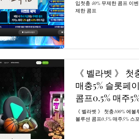
입첫충 40% 무제한 콤프 이
제한 콤프
《 벨라벳 》 첫충100% 에볼루션
매충5% 슬롯페이
콤프0.5% 매주
(캐시아웃가능)
《 벨라벳 》 첫충100% 에볼루션매충5% 슬롯페이백10% 에
볼루션 콤프0.5% 매주5% 스