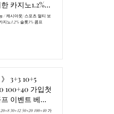
한 카지노1.2%
능 / 캐시아웃) 스포츠 멀티 보
카지노1.2% 슬롯3% 콤프
3+3 10+5
+20 100+40 가입첫
 콤프 이벤트 베팅
 무제한 콤프
+8 30+12 50+20 100+40 가